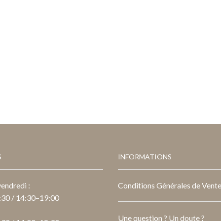
S
INFORMATIONS
endredi :
Conditions Générales de Vent
30 / 14:30–19:00
Une question ? Un doute ?