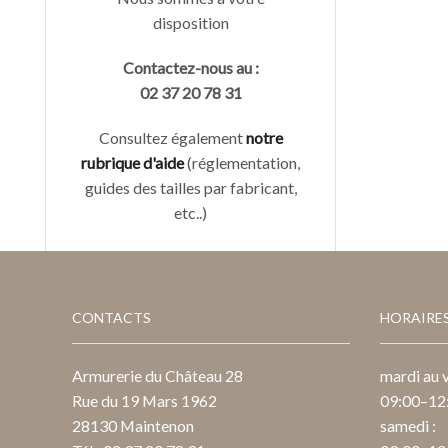
disposition
Contactez-nous au :
02 37 20 78 31
Consultez également
notre
rubrique d'aide
(réglementation,
guides des tailles par fabricant,
etc..)
CONTACTS
HORAIRE
Armurerie du Château 28
mardi au v
Rue du 19 Mars 1962
09:00–12:
28130 Maintenon
samedi :