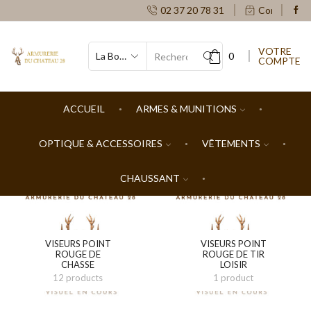
02 37 20 78 31
Contacts
VOTRE
0
COMPTE
SEARCH
INPUT
ACCUEIL
ARMES & MUNITIONS
OPTIQUE & ACCESSOIRES
VÊTEMENTS
CHAUSSANT
VISEURS POINT
VISEURS POINT
ROUGE DE
ROUGE DE TIR
CHASSE
LOISIR
12 products
1 product