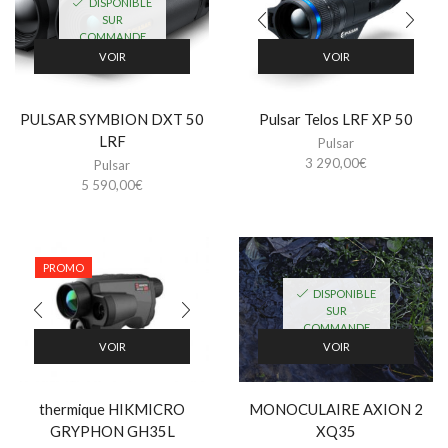
DISPONIBLE
SUR
COMMANDE
VOIR
VOIR
PULSAR SYMBION DXT 50
Pulsar Telos LRF XP 50
LRF
Pulsar
3 290,00
€
Pulsar
5 590,00
€
PROMO
DISPONIBLE
SUR
COMMANDE
VOIR
VOIR
thermique HIKMICRO
MONOCULAIRE AXION 2
GRYPHON GH35L
XQ35