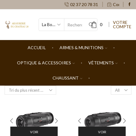
02 37 20 78 31
Contacts
VOTRE
0
COMPTE
SEARCH
INPUT
ACCUEIL
ARMES & MUNITIONS
OPTIQUE & ACCESSOIRES
VÊTEMENTS
CHAUSSANT
Products
per
page
VOIR
VOIR