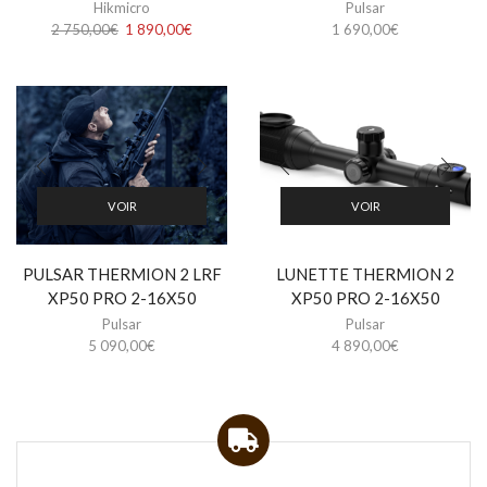
Hikmicro
Pulsar
Le
Le
2 750,00
€
1 890,00
€
1 690,00
€
prix
prix
initial
actuel
était :
est :
2
1
750,00€.
890,00€.
VOIR
VOIR
PULSAR THERMION 2 LRF
LUNETTE THERMION 2
XP50 PRO 2-16X50
XP50 PRO 2-16X50
Pulsar
Pulsar
5 090,00
€
4 890,00
€