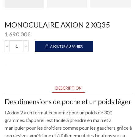
MONOCULAIRE AXION 2 XQ35
1 690,00
€
AJOUTER AU PANIER
quantité
de
MONOCULAIRE
AXION
2
XQ35
DESCRIPTION
Des dimensions de poche et un poids léger
L’Axion 2 a un format économe pour un poids de 300
grammes. L’appareil est facile à prendre en main et à
manipuler pour les droitiers comme pour les gauchers grâce à
son design symétrique et à l’alignement des boutons sur sa