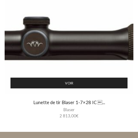
VOIR
Lunette de tir Blaser 1-7×28 IC ...
Blaser
2 813,00
€