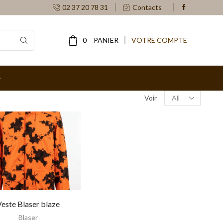
02 37 20 78 31
Contacts
0
PANIER
VOTRE COMPTE
Products
Voir
per
page
Veste Blaser blaze
Blaser