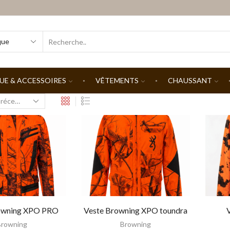
SEARCH
INPUT
UE & ACCESSOIRES
VÊTEMENTS
CHAUSSANT
owning XPO PRO
Veste Browning XPO toundra
Browning
Browning