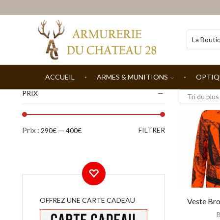
ACCUEIL
ARMES & MUNITIONS
OPTIQ
PRIX
Prix
Prix
Prix :
—
FILTRER
290€
400€
min
max
OFFREZ UNE CARTE CADEAU
Veste Br