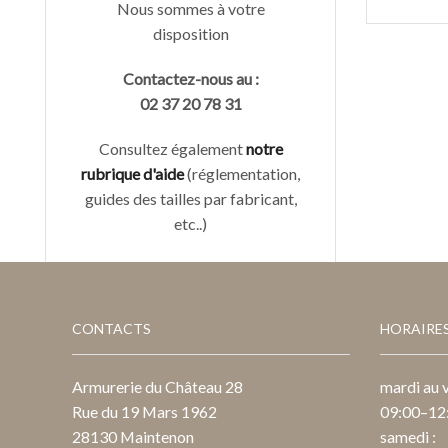
Nous sommes à votre
disposition
Contactez-nous au :
02 37 20 78 31
Consultez également
notre
rubrique d'aide
(réglementation,
guides des tailles par fabricant,
etc..)
CONTACTS
HORAIRE
Armurerie du Château 28
mardi au v
Rue du 19 Mars 1962
09:00–12:
28130 Maintenon
samedi :