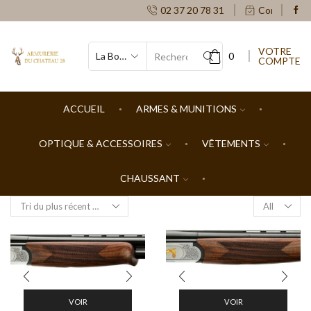
02 37 20 78 31
Contacts
VOTRE
0
COMPTE
SEARCH
INPUT
ACCUEIL
ARMES & MUNITIONS
OPTIQUE & ACCESSOIRES
VÊTEMENTS
CHAUSSANT
Products
per
page
VOIR
VOIR