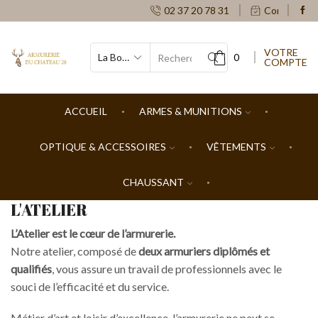
02 37 20 78 31
Contacts
VOTRE
0
COMPTE
SEARCH
INPUT
ACCUEIL
ARMES & MUNITIONS
OPTIQUE & ACCESSOIRES
VÊTEMENTS
CHAUSSANT
L'ATELIER
L’Atelier est le cœur de l’armurerie.
Notre atelier, composé de
deux armuriers diplômés et
qualifiés
, vous assure un travail de professionnels avec le
souci de l’efficacité et du service.
Métier d’art et loisir d’excellence, l’armurerie ne peut se