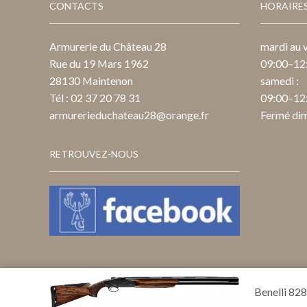
CONTACTS
HORAIRE
Armurerie du Château 28
mardi au v
Rue du 19 Mars 1962
09:00–12:
28130 Maintenon
samedi :
Tél : 02 37 20 78 31
09:00–12:
armurerieduchateau28@orange.fr
Fermé dim
RETROUVEZ-NOUS
Benelli 82
Ⓒ Création & Design : Ventdecom.com 2020.