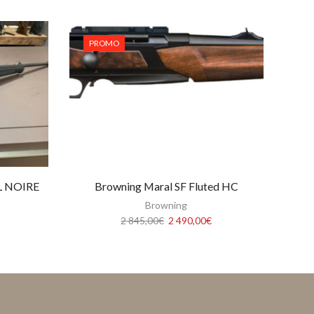
PROMO
L NOIRE
Browning Maral SF Fluted HC
Browning
Le
Le
2 845,00
€
2 490,00
€
prix
prix
initial
actuel
était :
est :
2
2
845,00€.
490,00€.