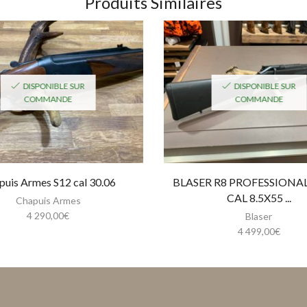
Produits Similaires
DISPONIBLE SUR
DISPONIBLE SUR
COMMANDE
COMMANDE
puis Armes S12 cal 30.06
BLASER R8 PROFESSIONA
CAL 8.5X55 ...
Chapuis Armes
4 290,00
€
Blaser
4 499,00
€