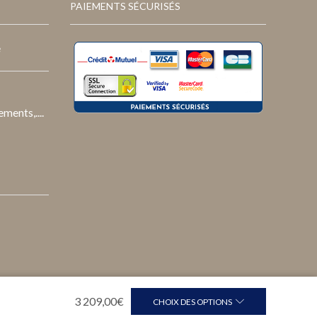
PAIEMENTS SÉCURISÉS
e
ments,....
3 209,00
€
CHOIX DES OPTIONS
Suivi de commande
Nous contacter
FAQ