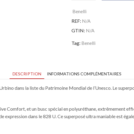
de
Benelli
Benelli
828
REF:
N/A
U
Black
GTIN:
N/A
Tag:
Benelli
DESCRIPTION
INFORMATIONS COMPLÉMENTAIRES
 d’Urbino dans la liste du Patrimoine Mondial de l’Unesco. Le super
ive Comfort, et un busc spécial en polyuréthane, extrêmement effica
ande expression dans le 828 U. Ce superposé ultra maniable est égal