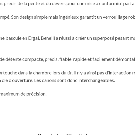
t précis de la pente et du dévers pour une mise à conformité parfai
mpé. Son design simple mais ingénieux garantit un verrouillage robu
e bascule en Ergal, Benelli a réussi à créer un superposé pesant 
de détente compacte, précis, fiable, rapide et facilement démonta
artouche dans la chambre lors du tir. Il n’y a ainsi pas d’interactio
 clé d’ouverture. Les canons sont donc interchangeables.
n maximum de précision.