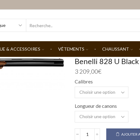
SEARCH
INPUT
UE & ACCESSOIRES
VÊTEMENTS
CHAUSSANT
Benelli 828 U Black
3 209,00
€
Calibres
Longueur de canons
AJOUTER A
quantité