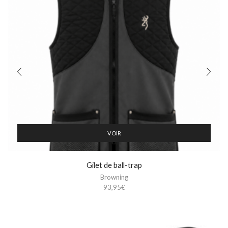
VOIR
Gilet de ball-trap
Browning
93,95
€