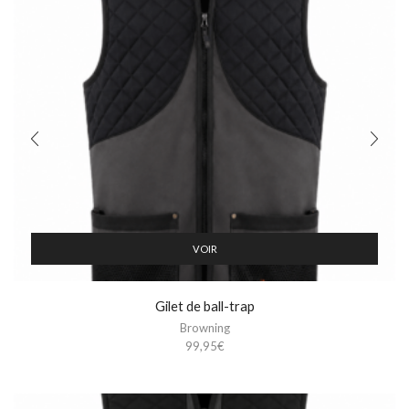
VOIR
Gilet de ball-trap
Browning
99,95
€