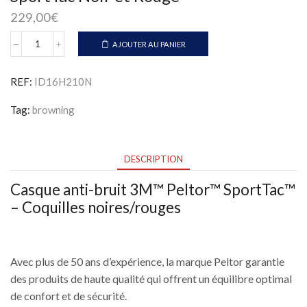
229,00
€
AJOUTER AU PANIER
quantité
de
Casques
REF:
ID16H210N
Électroniques
3M
Tag:
browning
Peltor
SportTac
Noir
et
DESCRIPTION
Rouge
Casque anti-bruit 3M™ Peltor™ SportTac™
– Coquilles noires/rouges
Avec plus de 50 ans d’expérience, la marque Peltor garantie
des produits de haute qualité qui offrent un équilibre optimal
de confort et de sécurité.