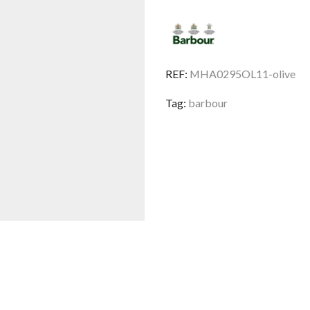
Tweed
Olive
REF:
MHA0295OL11-olive
Tag:
barbour