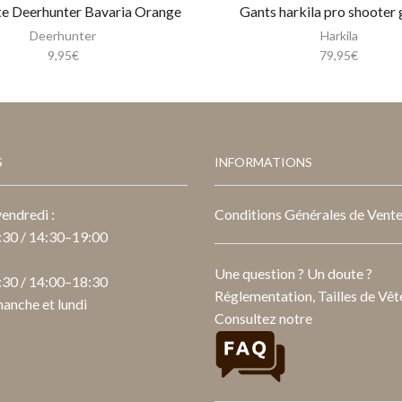
e Deerhunter Bavaria Orange
Gants harkila pro shooter 
Deerhunter
Harkila
9,95
€
79,95
€
S
INFORMATIONS
endredi :
Conditions Générales de Vent
30 / 14:30–19:00
Une question ? Un doute ?
30 / 14:00–18:30
Réglementation, Tailles de Vête
anche et lundi
Consultez notre