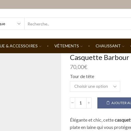
SEARCH
INPUT
UE & ACCESSOIRES
VÊTEMENTS
CHAUSSANT
Casquette Barbour
70,00
€
Tour de tête
AJOUTER AU
quantité
de
Casquette
Élégante et chic, cette
casquet
Barbour
plate en laine qui vous protéger
Moon