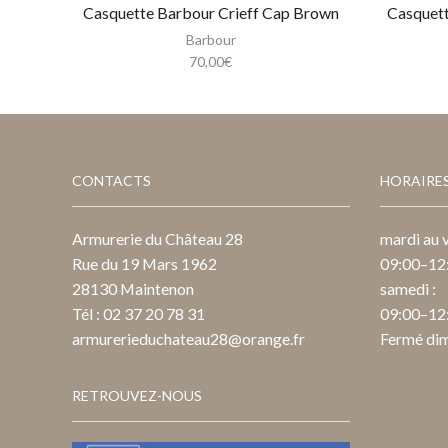
Casquette Barbour Crieff Cap Brown
Casquett
Barbour
70,00
€
CONTACTS
HORAIRE
Armurerie du Château 28
mardi au v
Rue du 19 Mars 1962
09:00–12:
28130 Maintenon
samedi :
Tél : 02 37 20 78 31
09:00–12:
armurerieduchateau28@orange.fr
Fermé dim
RETROUVEZ-NOUS