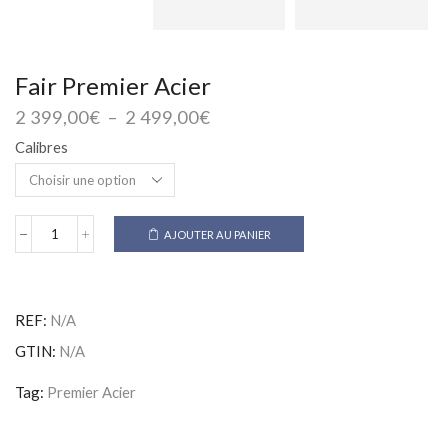
Fair Premier Acier
Plage
2 399,00
€
–
2 499,00
€
de
Calibres
prix :
2
399,00€
à
AJOUTER AU PANIER
2
quantité
de
499,00€
Fair
Premier
Acier
REF:
N/A
GTIN:
N/A
Tag:
Premier Acier