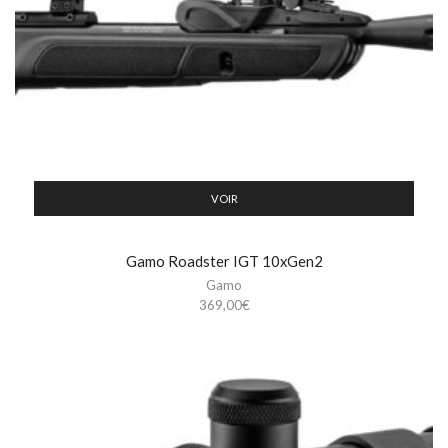
VOIR
Gamo Roadster IGT 10xGen2
Gamo
369,00
€