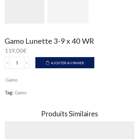
Gamo Lunette 3-9 x 40 WR
119,00
€
AJOUTER AU PANIER
quantité
de
Gamo
Gamo
Lunette
3-
Tag:
Gamo
9
x
40
WR
Produits Similaires