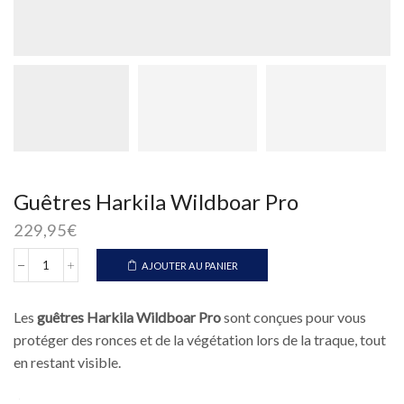
Guêtres Harkila Wildboar Pro
229,95
€
AJOUTER AU PANIER
quantité
de
Guêtres
Les
guêtres Harkila Wildboar Pro
sont conçues pour vous
Harkila
Wildboar
protéger des ronces et de la végétation lors de la traque, tout
Pro
en restant visible.