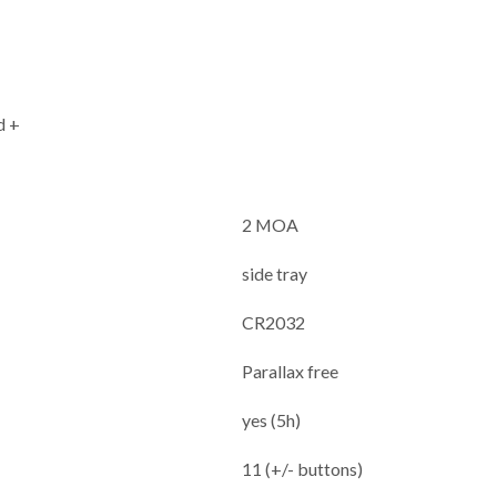
d +
2 MOA
side tray
CR2032
Parallax free
yes (5h)
11 (+/- buttons)