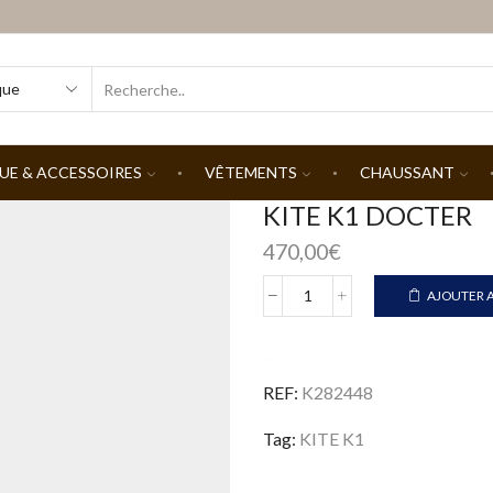
SEARCH
INPUT
UE & ACCESSOIRES
VÊTEMENTS
CHAUSSANT
KITE K1 DOCTER
470,00
€
AJOUTER A
quantité
de
KITE
K1
REF:
K282448
DOCTER
Tag:
KITE K1