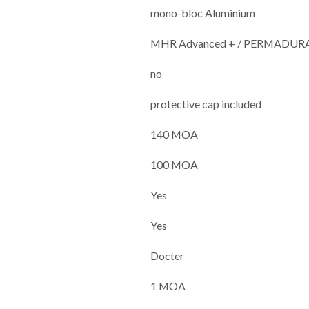
mono-bloc Aluminium
MHR Advanced + / PERMADURA (
no
protective cap included
140 MOA
100 MOA
Yes
Yes
Docter
1 MOA