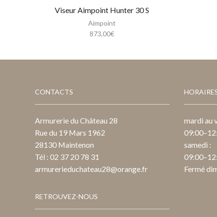
Viseur Aimpoint Hunter 30 S
Aimpoint
873,00
€
CONTACTS
HORAIRE
Armurerie du Château 28
mardi au v
Rue du 19 Mars 1962
09:00–12:
28130 Maintenon
samedi :
Tél : 02 37 20 78 31
09:00–12:
armurerieduchateau28@orange.fr
Fermé dim
RETROUVEZ-NOUS