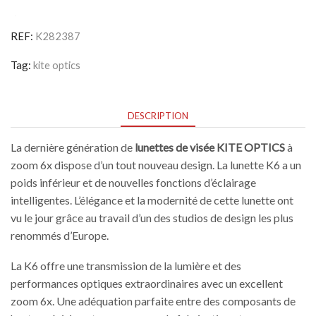
1-
6X24I
HD
REF:
K282387
Ret
4I
Tag:
kite optics
DESCRIPTION
La dernière génération de
lunettes de visée KITE OPTICS
à
zoom 6x dispose d’un tout nouveau design. La lunette K6 a un
poids inférieur et de nouvelles fonctions d’éclairage
intelligentes. L’élégance et la modernité de cette lunette ont
vu le jour grâce au travail d’un des studios de design les plus
renommés d’Europe.
La K6 offre une transmission de la lumière et des
performances optiques extraordinaires avec un excellent
zoom 6x. Une adéquation parfaite entre des composants de