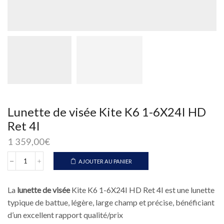
Lunette de visée Kite K6 1-6X24I HD
Ret 4I
1 359,00
€
AJOUTER AU PANIER
quantité
de
Lunette
La
lunette de visée
Kite K6 1-6X24I HD Ret 4I est une lunette
de
visée
typique de battue, légère, large champ et précise, bénéficiant
Kite
d’un excellent rapport qualité/prix
K6