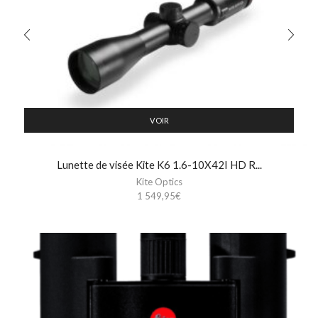
VOIR
Lunette de visée Kite K6 1.6-10X42I HD R...
Kite Optics
1 549,95
€