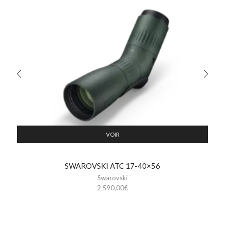
VOIR
SWAROVSKI ATC 17-40×56
Swarovski
2 590,00
€