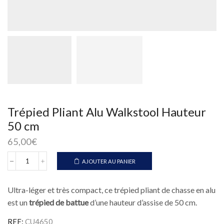
Trépied Pliant Alu Walkstool Hauteur
50 cm
65,00
€
AJOUTER AU PANIER
quantité
de
Trépied
Ultra-léger et très compact, ce trépied pliant de chasse en alu
Pliant
Alu
est un
trépied de battue
d’une hauteur d’assise de 50 cm.
Walkstool
Hauteur
REF:
CU4650