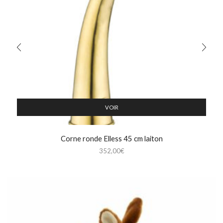
VOIR
Corne ronde Elless 45 cm laiton
352,00
€