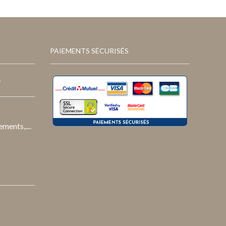
était :
est :
249,95€.
174,95€.
PAIEMENTS SÉCURISÉS
e
ments,....