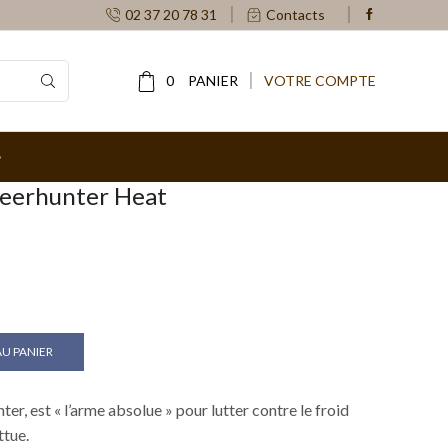
02 37 20 78 31
Contacts
0
PANIER
VOTRE COMPTE
Deerhunter Heat
€.
U PANIER
er, est « l’arme absolue » pour lutter contre le froid
ttue.