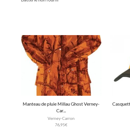
Manteau de pluie Millau Ghost Verney-
Casquett
Car...
Verney-Carron
76,95
€