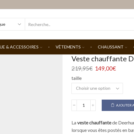
SEARCH
INPUT
UE & ACCESSOIRES
VÊTEMENTS
CHAUSSANT
Veste chauffante 
Le
Le
219,95
€
149,00
€
prix
prix
taille
initial
actuel
était :
est :
219,95€.
149,00
AJOUTER A
quantité
de
Veste
La
veste chauffante
de Deerhunt
chauffante
lorsque vous êtes postés en ba
Deerhunter