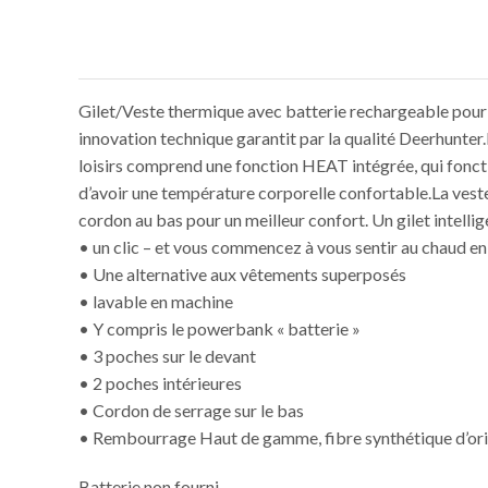
Gilet/Veste thermique avec batterie rechargeable pour 
innovation technique garantit par la qualité Deerhunter.L
loisirs comprend une fonction HEAT intégrée, qui foncti
d’avoir une température corporelle confortable.La veste
cordon au bas pour un meilleur confort. Un gilet intellig
• un clic – et vous commencez à vous sentir au chaud e
• Une alternative aux vêtements superposés
• lavable en machine
• Y compris le powerbank « batterie »
• 3 poches sur le devant
• 2 poches intérieures
• Cordon de serrage sur le bas
• Rembourrage Haut de gamme, fibre synthétique d’or
Batterie non fourni