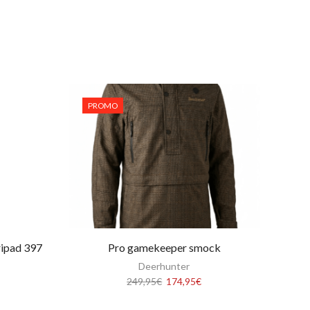
PROMO
ripad 397
Pro gamekeeper smock
Deerhunter
Le
Le
249,95
€
174,95
€
prix
prix
initial
actuel