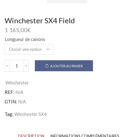
Winchester SX4 Field
1 165,00
€
Longueur de canons
AJOUTER AU PANIER
quantité
de
Winchester
Winchester
SX4
Field
REF:
N/A
GTIN:
N/A
Tag:
Winchester SX4
DESCRIPTION
INFORMATIONS COMPLÉMENTAIRES