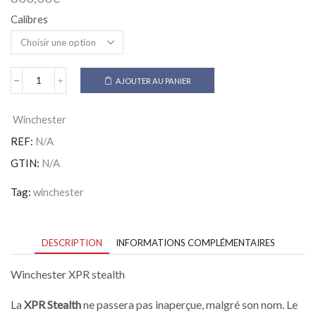
Calibres
AJOUTER AU PANIER
quantité
de
Winchester
Winchester
XPR
stealth
REF:
N/A
GTIN:
N/A
Tag:
winchester
DESCRIPTION
INFORMATIONS COMPLÉMENTAIRES
Winchester XPR stealth
La
XPR Stealth
ne passera pas inaperçue, malgré son nom. Le