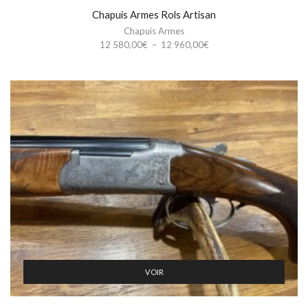
Chapuis Armes Rols Artisan
Chapuis Armes
Plage
12 580,00
€
–
12 960,00
€
de
prix :
12
580,00€
à
12
960,00€
VOIR