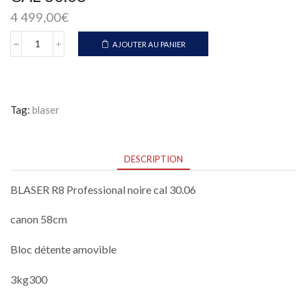
4 499,00
€
AJOUTER AU PANIER
quantité
de
BLASER
R8
PROFESSIONAL
Tag:
blaser
NOIRE
CAL
30.06
DESCRIPTION
BLASER R8 Professional noire cal 30.06
canon 58cm
Bloc détente amovible
3kg300