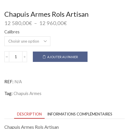
Chapuis Armes Rols Artisan
Plage
12 580,00
€
–
12 960,00
€
de
Calibres
prix :
12
580,00€
à
AJOUTER AU PANIER
12
quantité
de
960,00€
Chapuis
Armes
Rols
REF:
N/A
Artisan
Tag:
Chapuis Armes
DESCRIPTION
INFORMATIONS COMPLÉMENTAIRES
Chapuis Armes Rols Artisan