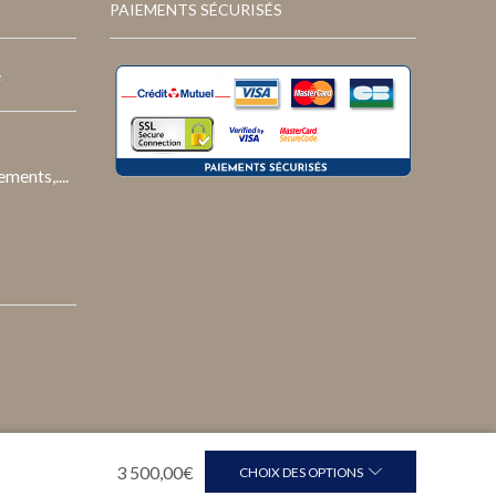
PAIEMENTS SÉCURISÉS
e
ments,....
3 500,00
€
CHOIX DES OPTIONS
Suivi de commande
Nous contacter
FAQ