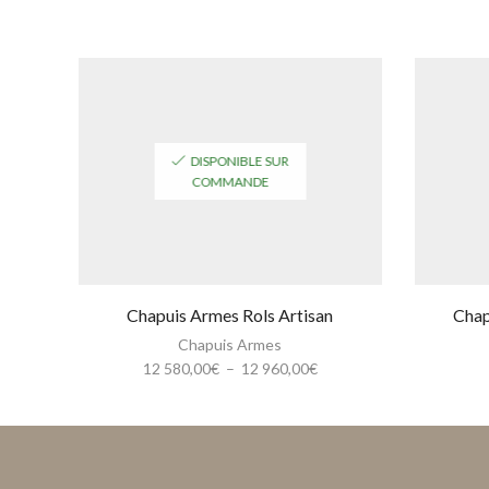
DISPONIBLE SUR
COMMANDE
Chapuis Armes Rols Artisan
Chap
Chapuis Armes
Plage
12 580,00
€
–
12 960,00
€
de
prix :
12
580,00€
à