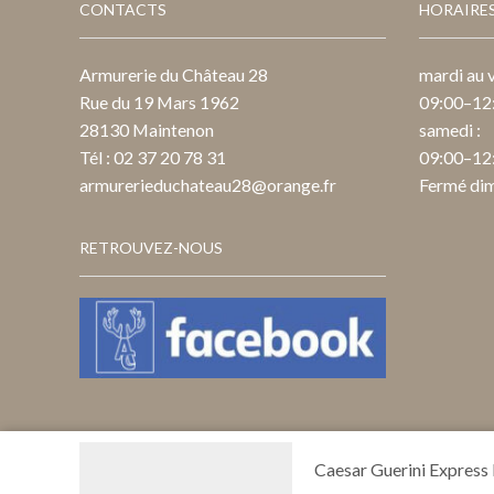
CONTACTS
HORAIRE
12
960,00€
Armurerie du Château 28
mardi au v
Rue du 19 Mars 1962
09:00–12:
28130 Maintenon
samedi :
Tél : 02 37 20 78 31
09:00–12:
armurerieduchateau28@orange.fr
Fermé dim
RETROUVEZ-NOUS
Caesar Guerini Express
Ⓒ Création & Design : Ventdecom.com 2020.