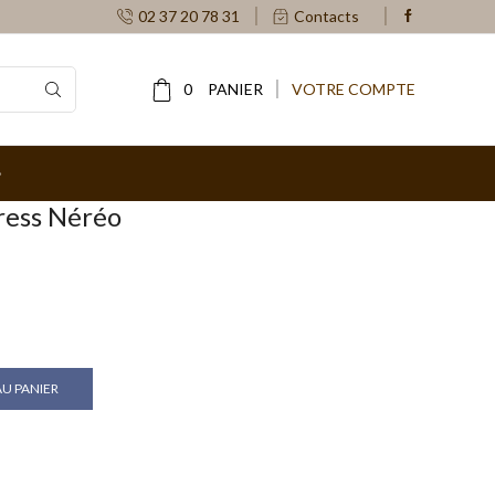
02 37 20 78 31
Contacts
0
PANIER
VOTRE COMPTE
ress Néréo
U PANIER