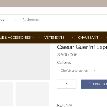
SEARCH
INPUT
UE & ACCESSOIRES
VÊTEMENTS
CHAUSSANT
Caesar Guerini Exp
3 500,00
€
Calibres
AJOUTER A
quantité
de
Caesar
Guerini
REF:
N/A
Express