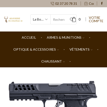
02 37 20 78 31
Contacts
VOTRE
0
COMPTE
SEARCH
INPUT
ACCUEIL
ARMES & MUNITIONS
OPTIQUE & ACCESSOIRES
VÊTEMENTS
CHAUSSANT