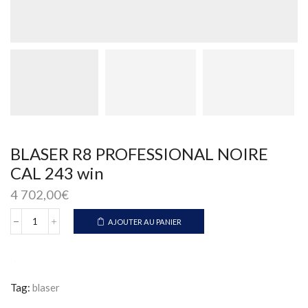
BLASER R8 PROFESSIONAL NOIRE
CAL 243 win
4 702,00
€
AJOUTER AU PANIER
quantité
de
BLASER
R8
PROFESSIONAL
Tag:
blaser
NOIRE
CAL